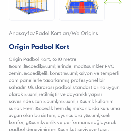
Anasayfa
/
Padel Kortları
/
We Origins
Origin Padbol Kort
Origin Padbol Kort, 6x10 metre
&ouml;l&ccedil;&uuml;lerinde, mod&uuml;ler PVC
zemin, &ccedil;elik konstr&uuml;ksiyon ve temperli
cam panellerle tasarlanmış profesyonel bir
sahadır. Uluslararası padbol standartlarına uygun
olarak &uuml;retilmiştir ve dayanıklı yapısı
sayesinde uzun &ouml;m&uuml;rl&uuml; kullanım
sunar. Hem i&ccedil; hem dış mekanlarda kuruluma
uygun olan bu sistem, oyunculara y&uuml;ksek
konfor, g&uuml;venlik ve performans sağlayarak
padbol deneyimini en &uuml;st seviyeye taşır.