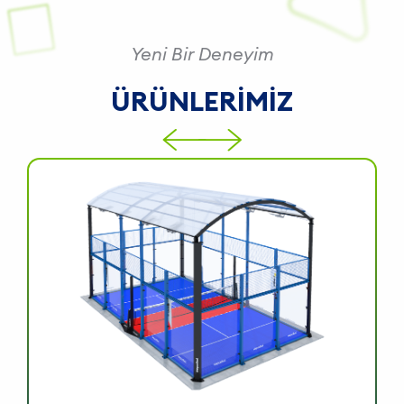
Ç
Yeni Bir Deneyim
ÜRÜNLERİMİZ
D
A
S