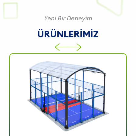
Ç
Yeni Bir Deneyim
ÜRÜNLERİMİZ
D
A
S