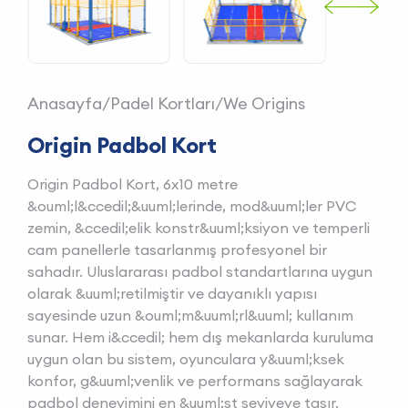
Anasayfa
/
Padel Kortları
/
We Origins
Origin Padbol Kort
Origin Padbol Kort, 6x10 metre
&ouml;l&ccedil;&uuml;lerinde, mod&uuml;ler PVC
zemin, &ccedil;elik konstr&uuml;ksiyon ve temperli
cam panellerle tasarlanmış profesyonel bir
sahadır. Uluslararası padbol standartlarına uygun
olarak &uuml;retilmiştir ve dayanıklı yapısı
sayesinde uzun &ouml;m&uuml;rl&uuml; kullanım
sunar. Hem i&ccedil; hem dış mekanlarda kuruluma
uygun olan bu sistem, oyunculara y&uuml;ksek
konfor, g&uuml;venlik ve performans sağlayarak
padbol deneyimini en &uuml;st seviyeye taşır.